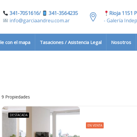
341-7051616/
341-3564235
Rioja 1151 P
info@garciaandreu.com.ar
- Galería Inde
le con el mapa
Tasaciones / Asistencia Legal
Nosotros
9 Propiedades
DESTACADA
EN VENTA