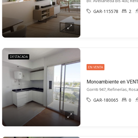
Bv. Avellaneda Bis 400, Ref
GAR-115578
2
DESTACADA
EN VENTA
Gorriti 947, Refinerías, Rosa
GAR-180065
0