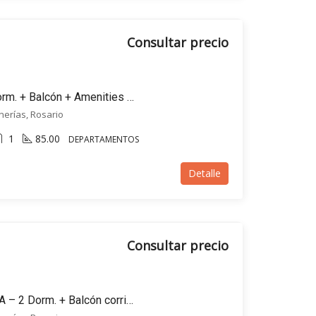
Consultar precio
EN VENTA – Depto 2 Dorm. + Balcón + Amenities !! – Avellaneda bis 400, Rosario
inerías, Rosario
1
85.00
DEPARTAMENTOS
Detalle
Consultar precio
Departamento EN VENTA – 2 Dorm. + Balcón corrido – Av. Avellaneda 400, Rosario