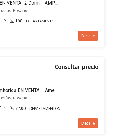
Recomendamos Depto EN VENTA -2 Dorm.+ AMPLIO BALCÓN- Avellaneda bis 400, Rosario
inerías, Rosario
2
108
DEPARTAMENTOS
Detalle
Consultar precio
Departamento de 2 Dormitorios EN VENTA – Amenities – Avellaneda bis 400, Rosario
inerías, Rosario
1
77.00
DEPARTAMENTOS
Detalle