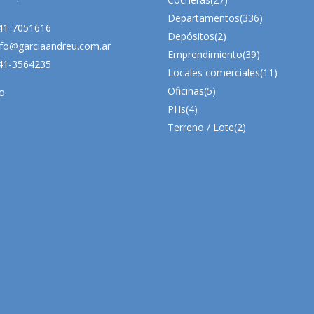
Departamentos
(336)
41-7051616
Depósitos
(2)
fo@garciaandreu.com.ar
Emprendimiento
(39)
41-3564235
Locales comerciales
(11)
Oficinas
(5)
o
PHs
(4)
Terreno / Lote
(2)