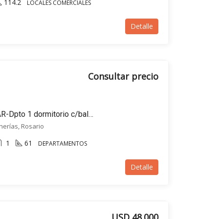
114.2
LOCALES COMERCIALES
Detalle
Consultar precio
En VENTA-ALBA FUNDAR-Dpto 1 dormitorio c/balcón al FRENTE-Avellaneda al 400 BIS
inerías, Rosario
1
61
DEPARTAMENTOS
Detalle
USD 48.000