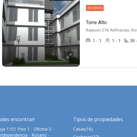
EN VENTA
Torre Alto
Rawson 274, Refinerías, Ro
1 - 1
1 - 1
30
odes encontrar!
Tipos de propiedades
ja 1151 Piso 1 - Oficina 3 -
Casas
(16)
Independencia - Rosario -
Cocheras
(27)