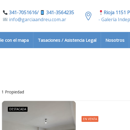
341-7051616/
341-3564235
Rioja 1151 P
info@garciaandreu.com.ar
- Galería Inde
le con el mapa
Tasaciones / Asistencia Legal
Nosotros
1 Propiedad
DESTACADA
EN VENTA