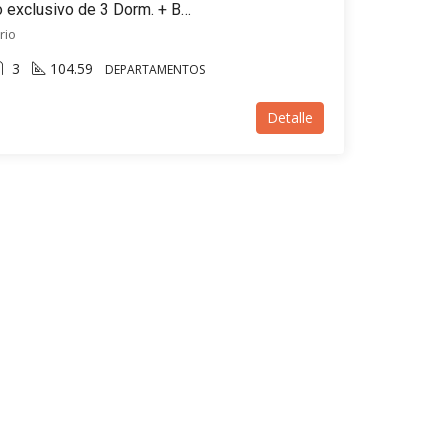
Depto EN VENTA – Piso exclusivo de 3 Dorm. + Balcónes – Guemes al 1900, Rosario
rio
3
104.59
DEPARTAMENTOS
Detalle