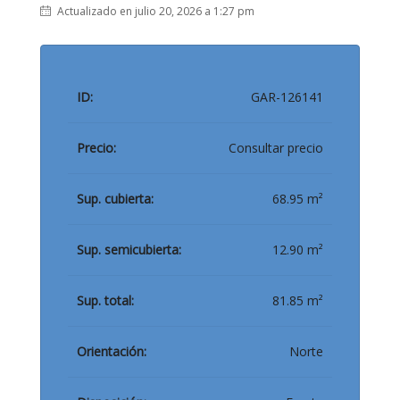
Actualizado en julio 20, 2026 a 1:27 pm
ID:
GAR-126141
Precio:
Consultar precio
Sup. cubierta:
68.95 m²
Sup. semicubierta:
12.90 m²
Sup. total:
81.85 m²
Orientación:
Norte