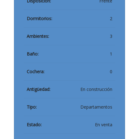
Disposición:
Frente
Dormitorios:
2
Ambientes:
3
Baño:
1
Cochera:
0
Antigüedad:
En construcción
Tipo:
Departamentos
Estado:
En venta