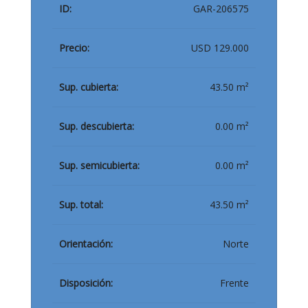
ID:
GAR-206575
Precio:
USD 129.000
Sup. cubierta:
43.50 m²
Sup. descubierta:
0.00 m²
Sup. semicubierta:
0.00 m²
Sup. total:
43.50 m²
Orientación:
Norte
Disposición:
Frente