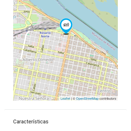
Leaflet
| ©
OpenStreetMap
contributors
Características