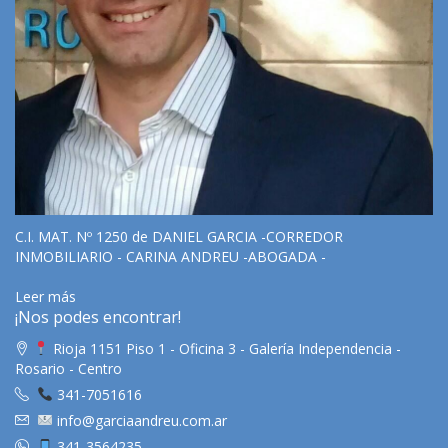
C.I. MAT. Nº 1250 de DANIEL GARCIA -CORREDOR
INMOBILIARIO - CARINA ANDREU -ABOGADA -
Leer más
¡Nos podes encontrar!
Rioja 1151 Piso 1 - Oficina 3 - Galería Independencia -
Rosario - Centro
341-7051616
info@garciaandreu.com.ar
341-3564235