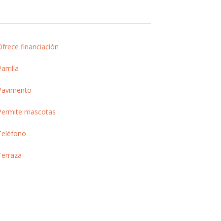
Ofrece financiación
arrilla
Pavimento
Permite mascotas
Teléfono
Terraza