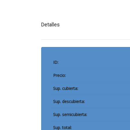
Detalles
ID:
Precio:
Sup. cubierta:
Sup. descubierta:
Sup. semicubierta:
Sup. total: