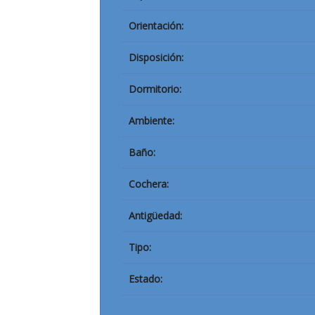
Orientación:
Disposición:
Dormitorio:
Ambiente:
Baño:
Cochera:
Antigüedad:
Tipo:
Estado: