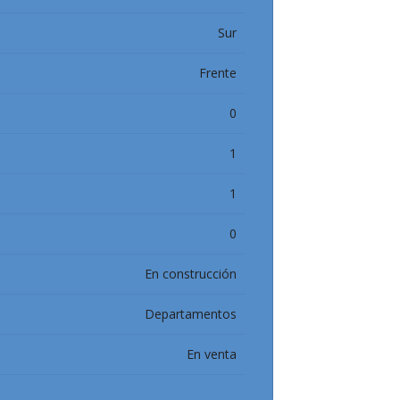
Sur
Frente
0
1
1
0
En construcción
Departamentos
En venta