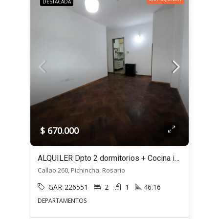
DESTACADA
$ 670.000
ALQUILER Dpto 2 dormitorios + Cocina indep y living comedor -Callao 260, Rosario
Callao 260, Pichincha, Rosario
GAR-226551
2
1
46.16
DEPARTAMENTOS