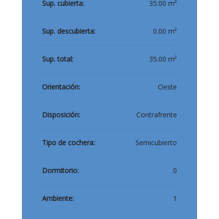
Sup. cubierta:
35.00 m²
Sup. descubierta:
0.00 m²
Sup. total:
35.00 m²
Orientación:
Oeste
Disposición:
Contrafrente
Tipo de cochera:
Semicubierto
Dormitorio:
0
Ambiente:
1