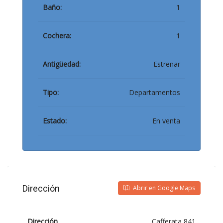
Baño:
1
Cochera:
1
Antigüedad:
Estrenar
Tipo:
Departamentos
Estado:
En venta
Dirección
Abrir en Google Maps
Dirección
Cafferata 841