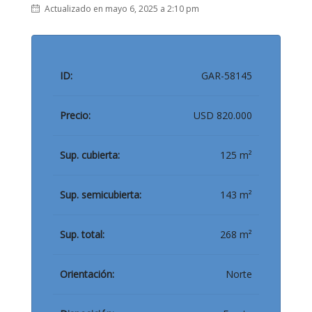
Actualizado en mayo 6, 2025 a 2:10 pm
ID:
GAR-58145
Precio:
USD 820.000
Sup. cubierta:
125 m²
Sup. semicubierta:
143 m²
Sup. total:
268 m²
Orientación:
Norte