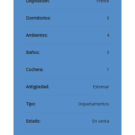
Disposición:
Frente
Dormitorios:
3
Ambientes:
4
Baños:
3
Cochera:
1
Antigüedad:
Estrenar
Tipo:
Departamentos
Estado:
En venta