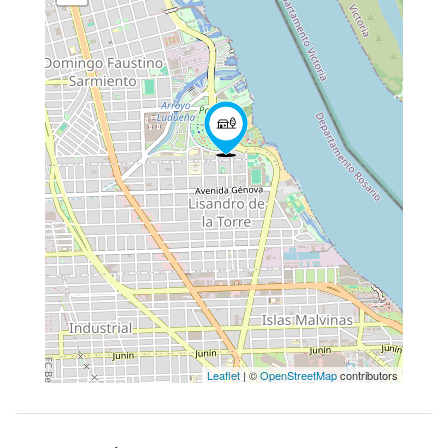
Leaflet
| ©
OpenStreetMap
contributors