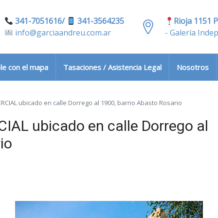
341-7051616/
341-3564235
Rioja 1151 P
info@garciaandreu.com.ar
- Galería Inde
le con el mapa
Tasaciones / Asistencia Legal
Nosotros
IAL ubicado en calle Dorrego al 1900, barrio Abasto Rosario
L ubicado en calle Dorrego al
io