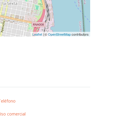
Leaflet
| ©
OpenStreetMap
contributors
Teléfono
Uso comercial