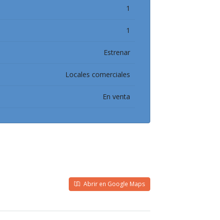
1
1
Estrenar
Locales comerciales
En venta
Abrir en Google Maps