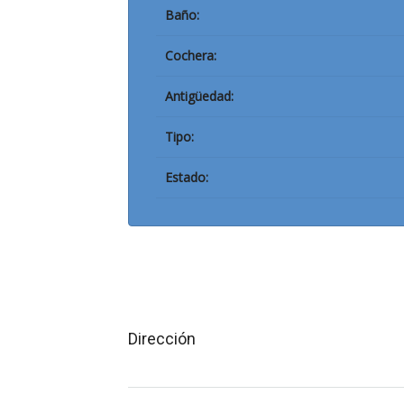
Baño:
Cochera:
Antigüedad:
Tipo:
Estado:
Dirección