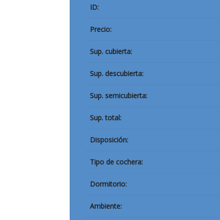
ID:
Precio:
Sup. cubierta:
Sup. descubierta:
Sup. semicubierta:
Sup. total:
Disposición:
Tipo de cochera:
Dormitorio:
Ambiente: