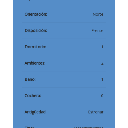
Orientación:
Norte
Disposición:
Frente
Dormitorio:
1
Ambientes:
2
Baño:
1
Cochera:
0
Antigüedad:
Estrenar