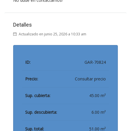
No dude en contactárnos!
Detalles
Actualizado en junio 25, 2026 a 10:33 am
ID:
GAR-70824
Precio:
Consultar precio
Sup. cubierta:
45.00 m²
Sup. descubierta:
6.00 m²
Sup. total:
51.00 m²