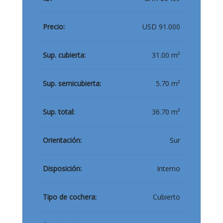
Precio:
USD 91.000
Sup. cubierta:
31.00 m²
Sup. semicubierta:
5.70 m²
Sup. total:
36.70 m²
Orientación:
Sur
Disposición:
Interno
Tipo de cochera:
Cubierto