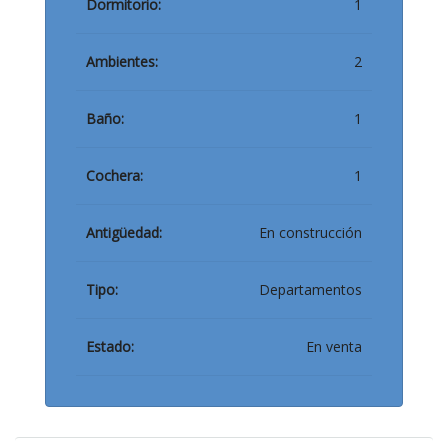
Dormitorio:
1
Ambientes:
2
Baño:
1
Cochera:
1
Antigüedad:
En construcción
Tipo:
Departamentos
Estado:
En venta