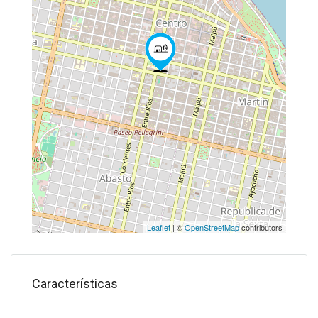
Leaflet
| ©
OpenStreetMap
contributors
Características