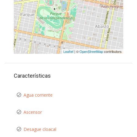
Leaflet
| ©
OpenStreetMap
contributors
Características
Agua corriente
Ascensor
Desague cloacal