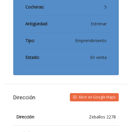
Cocheras:
5
Antigüedad:
Estrenar
Tipo:
Emprendimiento
Estado:
En venta
Dirección
Abrir en Google Maps
Dirección
Zeballos 2278