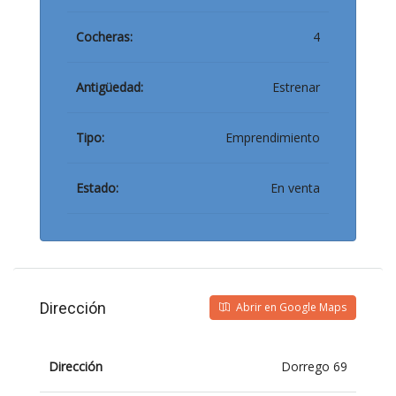
Cocheras:
4
Antigüedad:
Estrenar
Tipo:
Emprendimiento
Estado:
En venta
Dirección
Abrir en Google Maps
Dirección
Dorrego 69