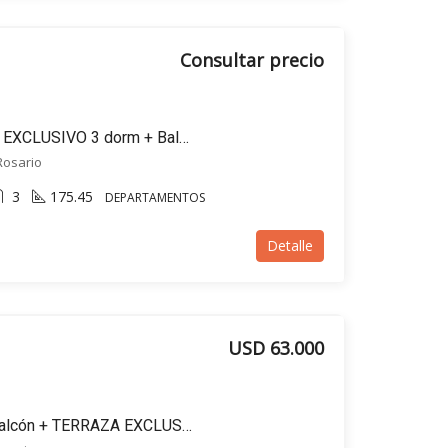
Consultar precio
EN VENTA- Depto PISO EXCLUSIVO 3 dorm + Balcones + Cochera-Rioja al 500, Rosario
 Rosario
3
175.45
DEPARTAMENTOS
Detalle
USD 63.000
VENTA 1 dormitorio c/balcón + TERRAZA EXCLUSIVA -barrio ECHESORTU, CAFFERATA AL 800 ROSARIO