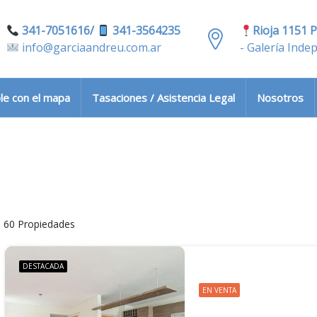
341-7051616/
341-3564235
Rioja 1151 P
info@garciaandreu.com.ar
- Galería Inde
le con el mapa
Tasaciones / Asistencia Legal
Nosotros
60 Propiedades
DESTACADA
EN VENTA