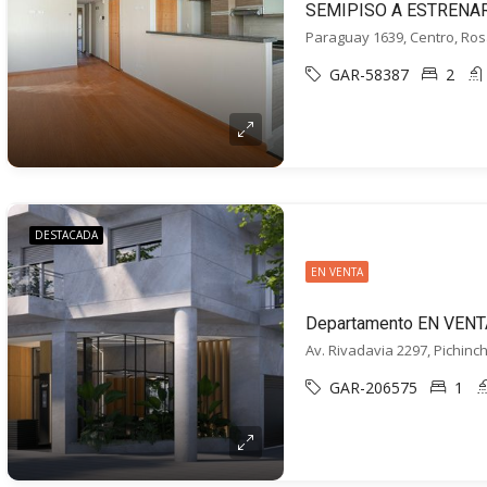
Paraguay 1639, Centro, Ros
GAR-58387
2
DESTACADA
EN VENTA
Av. Rivadavia 2297, Pichinc
GAR-206575
1