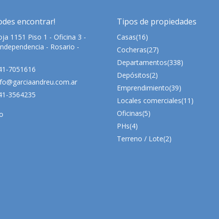
odes encontrar!
Tipos de propiedades
ja 1151 Piso 1 - Oficina 3 -
Casas
(16)
Independencia - Rosario -
Cocheras
(27)
Departamentos
(338)
41-7051616
Depósitos
(2)
fo@garciaandreu.com.ar
Emprendimiento
(39)
41-3564235
Locales comerciales
(11)
Oficinas
(5)
o
PHs
(4)
Terreno / Lote
(2)