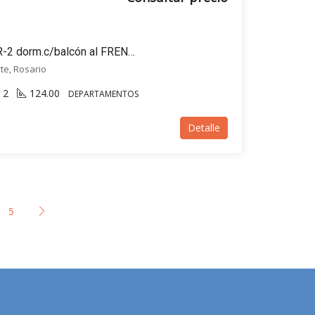
En VENTA-ANA FUNDAR-2 dorm.c/balcón al FRENTE-A ESTRENAR-Carballo al 800-Rosario
rte, Rosario
2
124.00
DEPARTAMENTOS
Detalle
5