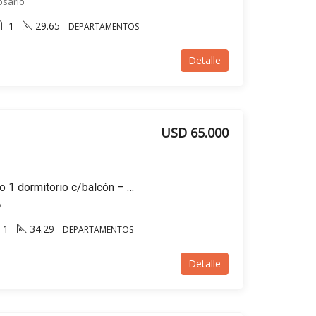
osario
1
29.65
DEPARTAMENTOS
Detalle
USD 65.000
EN VENTA Departamento 1 dormitorio c/balcón – Gorriti al 900 – Arroyito, Rosario
o
1
34.29
DEPARTAMENTOS
Detalle