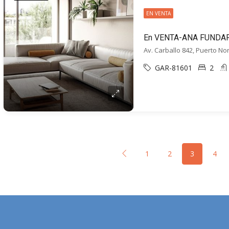
EN VENTA
Av. Carballo 842, Puerto No
GAR-81601
2
1
2
3
4