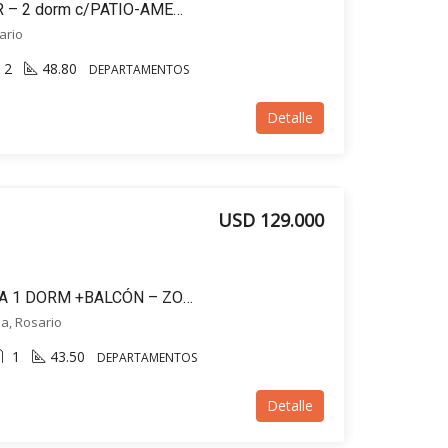
SEMIPISO A ESTRENAR – 2 dorm c/PATIO-AMENITIES-Paraguay al 1600- Centro, Rosario
ario
2
48.80
DEPARTAMENTOS
Detalle
USD 129.000
Departamento EN VENTA 1 DORM +BALCÓN – ZONA RIO, Av. Rivadavia 2297, Rosario
ha, Rosario
1
43.50
DEPARTAMENTOS
Detalle