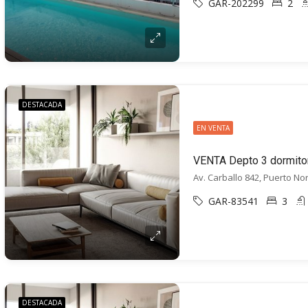
GAR-202299
2
DESTACADA
EN VENTA
Av. Carballo 842, Puerto No
GAR-83541
3
DESTACADA