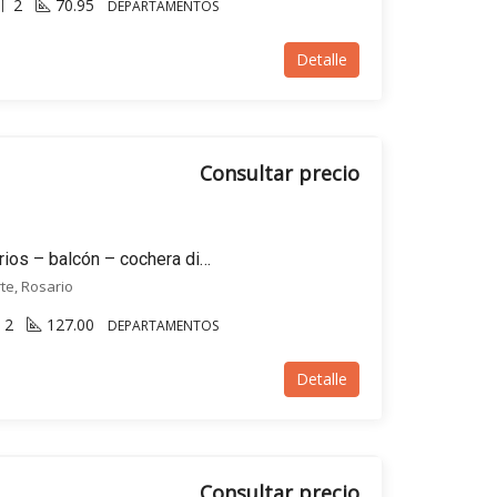
2
70.95
DEPARTAMENTOS
Detalle
Consultar precio
VENTA Depto 3 dormitorios – balcón – cochera disponible – Puerto Norte, Rosario
rte, Rosario
2
127.00
DEPARTAMENTOS
Detalle
Consultar precio