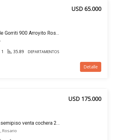
USD 65.000
Departamento venta calle Gorriti 900 Arroyito Rosario. Piscina jardín césped
o
1
35.89
DEPARTAMENTOS
Detalle
USD 175.000
Recomendamos Depto. semipiso venta cochera 2 DORMIS 2 BAÑOS. Piscina. Quincho
, Rosario