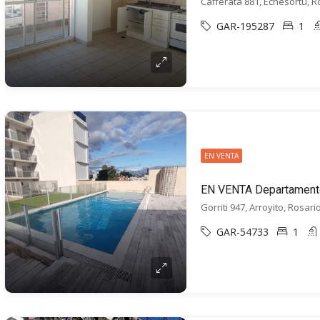
Cafferata 881, Echesortu, R
GAR-195287
1
EN VENTA
Gorriti 947, Arroyito, Rosari
GAR-54733
1