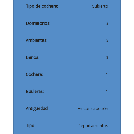
Tipo de cochera:
Cubierto
Dormitorios:
3
Ambientes:
5
Baños:
3
Cochera:
1
Bauleras:
1
Antigüedad:
En construcción
Tipo:
Departamentos