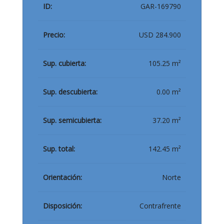
ID:
GAR-169790
Precio:
USD 284.900
Sup. cubierta:
105.25 m²
Sup. descubierta:
0.00 m²
Sup. semicubierta:
37.20 m²
Sup. total:
142.45 m²
Orientación:
Norte
Disposición:
Contrafrente