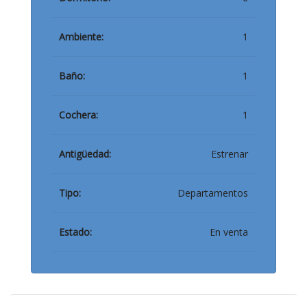
Ambiente:
1
Baño:
1
Cochera:
1
Antigüedad:
Estrenar
Tipo:
Departamentos
Estado:
En venta