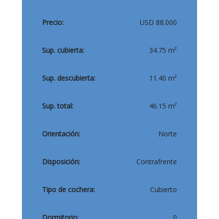
Precio:
USD 88.000
Sup. cubierta:
34.75 m²
Sup. descubierta:
11.40 m²
Sup. total:
46.15 m²
Orientación:
Norte
Disposición:
Contrafrente
Tipo de cochera:
Cubierto
Dormitorio:
0