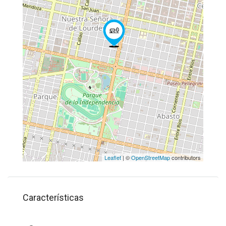
Leaflet
| ©
OpenStreetMap
contributors
Características